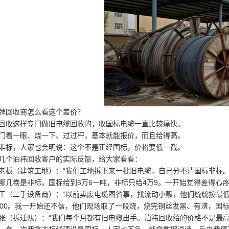
牌回收商怎么看这个差价？
回收这样专门做旧电缆回收的，收国标电缆一直比较痛快。
门看一眼、烧一下、过过秤，基本就能报价，而且给得高。
非标，人家也会明说：这个不是正经国标，价格要低一截。
几个泊祎回收客户的实际反馈，给大家看看：
老板（建筑工地）：“我们工地拆下来一批旧电缆，自己分不清国标非标
哪几卷是非标。国标给到5万6一吨，非标只给4万9。一开始觉得差得心
王（二手设备商）：“以前卖废电缆图省事，找流动小贩，他们统统按最
500。我一开始还不信，他们现场取了一段烧，烧完铜丝发黑、有渣，国
张（拆迁队）：“我们每个月都有旧电缆出手。泊祎回收给的价格不是最