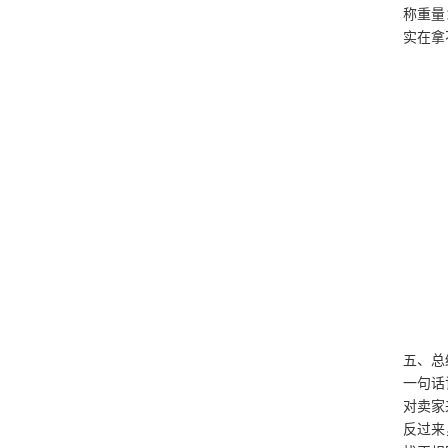
称重量
实在拿
五、总
一句话
对卖家
反过来