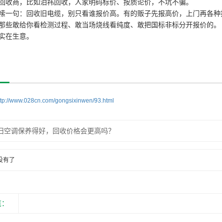
回收商，比如泊祎回收，人家明码标价、按质论价，不坑不骗。
嗦一句：回收旧电缆，别只看谁报价高。有的贩子先报高价，上门再各种
那些敢给你看检测过程、敢当场烧线看纯度、敢把国标非标分开报价的。
实在生意。
ttp://www.028cn.com/gongsixinwen/93.html
旧空调保养得好，回收价格会更高吗？
没有了
览：