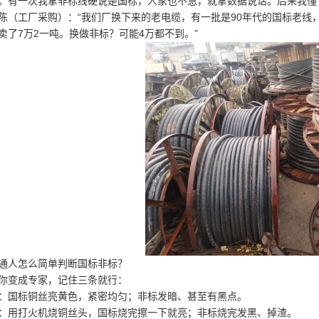
。有一次我拿非标线硬说是国标，人家也不急，就拿数据说话。后来我懂
陈（工厂采购）：“我们厂换下来的老电缆，有一批是90年代的国标老线
卖了7万2一吨。换做非标？可能4万都不到。”
通人怎么简单判断国标非标？
你变成专家，记住三条就行：
：国标铜丝亮黄色，紧密均匀；非标发暗、甚至有黑点。
：用打火机烧铜丝头，国标烧完擦一下就亮；非标烧完发黑、掉渣。