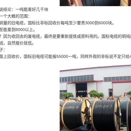
说结论：一吨能差好几千块
一个大概的范围：
铜量的旧电缆，国标比非标回收价每吨至少要贵3000到6000块。
至能差到8000以上。
？因为收回去的废电缆，最终是要重新提炼成原料用的。国标电缆的铜纯
钱，自然报价就低。
子：
面上回收价，国标旧电缆可能报55000一吨，同样外观的非标说不定只给48