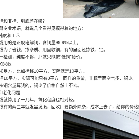
标和非标，到底差在哪？
背专业术语，就说几个看得见摸得着的地方：
的纯度和工艺
缆用的是正规电解铜，含铜量99.9%以上。
缆为了省钱，掺杂质、用回收铜，有的里面还掺铁、铝。
一检测，纯度不够，那就只能按“低铜”给价。
径和米数
米足方，比如标称10平方，实际就是10平方。
标10平方，实际可能只有8平方。同样的重量，非标里面空气多、铜少。
按铜含量算钱的，铜少了价格自然上不去。
化和老化问题
缆就算用了十几年，氧化程度也相对轻。
缆有的两三年就发黑发脆，回收厂要额外除杂，成本上去了，给你的价格