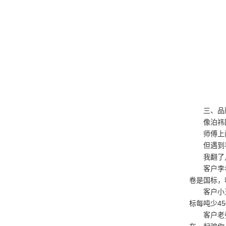
三、品
像泊祎
师傅上
但遇到
我翻了
客户李
卷是国标，
客户小
标每吨少4
客户老