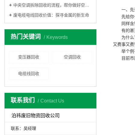
中央空调拆除回收的流程，帮你做好空调回收工作
一、先
废电缆电线回收价值：探寻金属的新生命
先给你
同样含
有的甚
热门关键词
Keywords
为什么
又费事又费
举个例
变压器回收
空调回收
目前市
电缆线回收
联系我们
Contact Us
泊祎废旧物资回收公司
联系：吴经理