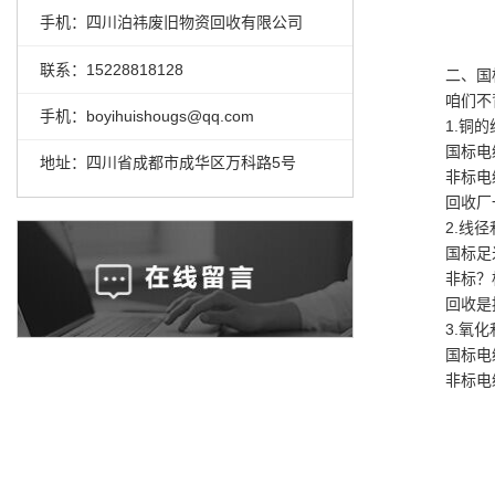
手机：四川泊祎废旧物资回收有限公司
联系：15228818128
二、国
咱们不
手机：boyihuishougs@qq.com
1.铜
国标电
地址：四川省成都市成华区万科路5号
非标电
回收厂
2.线
国标足
非标？
回收是
3.氧
国标电
非标电