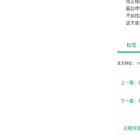
找正规
最后啰
不如找
这才是
标签
本文网址：
h
上一篇：
下一篇：
近期浏