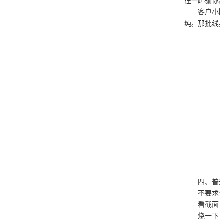
在一起骗你
客户小
纯。那批线
四、普
不要求
看截面
烧一下