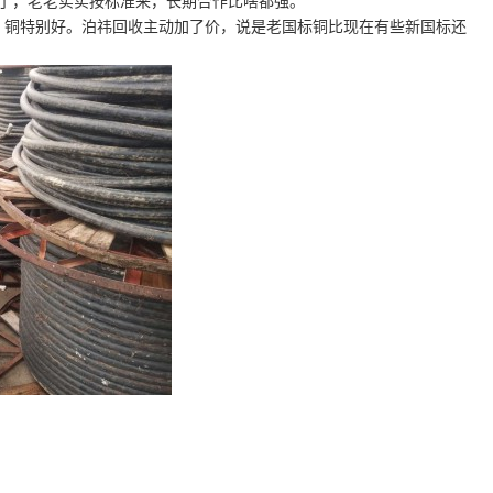
了，老老实实按标准来，长期合作比啥都强。”
，铜特别好。泊祎回收主动加了价，说是老国标铜比现在有些新国标还